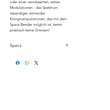
oder einer verwässerten, satten
Modulationen - das Spektrum
lebendiger, atmender
Klangmanipulationen, das mit dem
Space Bender möglich ist, kennt
praktisch keine Grenzen!
Specs
Chorus / Flanger / Modulator
Effektpedal
LFO- oder Envelope-kontrollierte
Verzögerung für das ultimative
AGB's
Modulation Pedal
FAQ
reicht von sanften Chorus und
Flanger Sounds bis zu komplett
Kontakt
abgedrehten Effekten
interner Gain-Regler für mehr
Filiale Appenzell
Flexibilität
Gaiserstrasse 21 - 9050 Appenzell
schaltbare Delay Time (Very Short