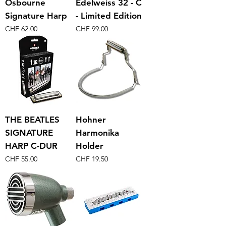
Osbourne
Edelweiss 32 - C
Signature Harp
- Limited Edition
Preis
Preis
CHF 62.00
CHF 99.00
THE BEATLES
Hohner
SIGNATURE
Harmonika
HARP C-DUR
Holder
Preis
Preis
CHF 55.00
CHF 19.50