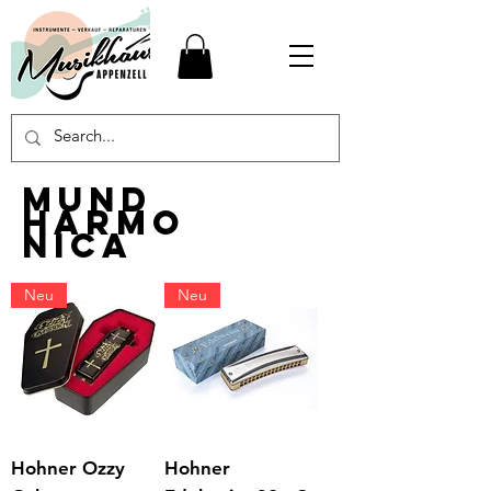
Mund
harmo
nica
Neu
Neu
Hohner Ozzy
Hohner