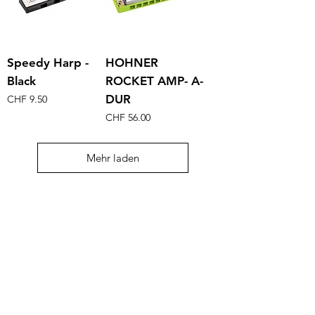
Speedy Harp -
HOHNER
Black
ROCKET AMP- A-
Preis
DUR
CHF 9.50
Preis
CHF 56.00
Mehr laden
AGB's
FAQ
Kontakt
Filiale Appenzell
Gaiserstrasse 21 - 9050 Appenzell