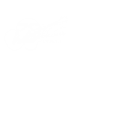
b-minor
r
aven
t
jan.luethi@me.com
+41 (0)79 521 90 02
nisch sind wir auch ausserhalb der
gszeiten erreichbar!
2026 by musikhausappenzell.ch