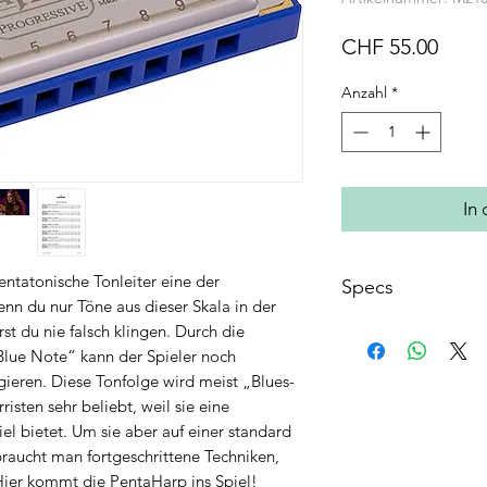
Preis
CHF 55.00
Anzahl
*
In
entatonische Tonleiter eine der
Specs
nn du nur Töne aus dieser Skala in der
Stimmplatten: Me
st du nie falsch klingen. Durch die
Stimmplatten Obe
Blue Note“ kann der Spieler noch
Stimmzungen: 20,
agieren. Diese Tonfolge wird meist „Blues-
Kanzellenkörper: 
risten sehr beliebt, weil sie eine
Kanzellenkörper 
el bietet. Um sie aber auf einer standard
Mundstück Oberf
braucht man fortgeschrittene Techniken,
Deckel Oberfläche
Hier kommt die PentaHarp ins Spiel!
Tonart: LF-mino