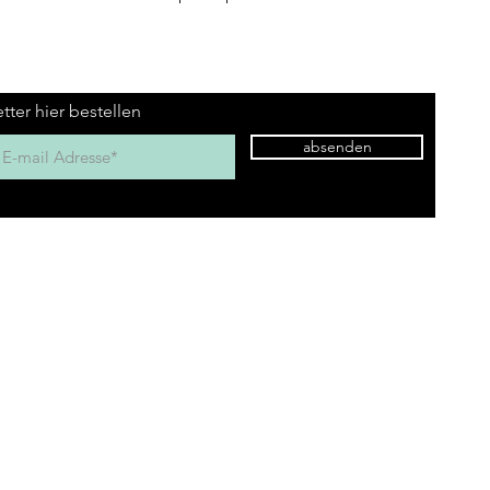
minor, A-minor, B
Stimmung: Richte
Anzahl Löcher: 10
Tonumfang: 3 Okt
tter hier bestellen
Länge: 10,2 cm
absenden
Hauptsitz Rehetobel
Kontak
(Stage Guitar Service)
Email:
Lobenschwendistrasse 4, 9038 Rehetobel
Tel.:
Telefo
Öffnun
©