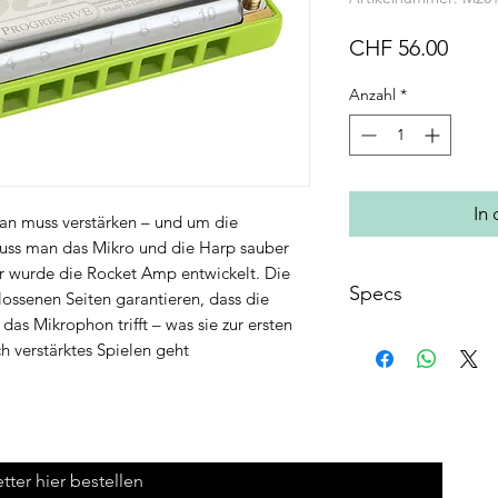
Preis
CHF 56.00
Anzahl
*
In
an muss verstärken – und um die
muss man das Mikro und die Harp sauber
 wurde die Rocket Amp entwickelt. Die
Specs
ossenen Seiten garantieren, dass die
as Mikrophon trifft – was sie zur ersten
Stimmplatten: Me
h verstärktes Spielen geht
Stimmplatten Obe
Stimmzungen: 20,
Kanzellenkörper:
Kanzellenkörper 
Mundstück Oberf
Deckel Oberfläche
tter hier bestellen
Tonart: F, E, D, C,