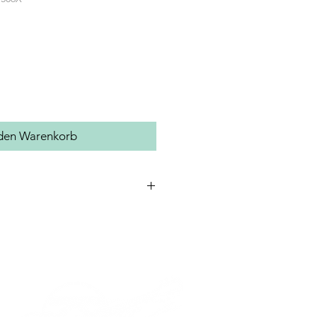
 den Warenkorb
ssing, 0,9 mm
rfläche: Messing
 Messing
 ABS, grün
Oberfläche: ABS
läche: ABS
: Edelstahl
 Bb, A, G