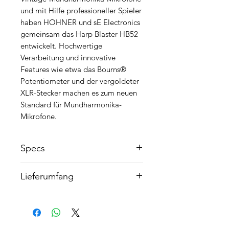
und mit Hilfe professioneller Spieler
haben HOHNER und sE Electronics
gemeinsam das Harp Blaster HB52
entwickelt. Hochwertige
Verarbeitung und innovative
Features wie etwa das Bourns®
Potentiometer und der vergoldeter
XLR-Stecker machen es zum neuen
Standard für Mundharmonika-
Mikrofone.
Specs
Dynamische Mikrofonkapsel nach
Lieferumfang
dem Vorbild legendärer Vintage-
Mikrofone
Harp Blaster HB52 Mikrofon
vergoldeter XLR-Stecker
Kunstledertasche
High-End Bourns® Potentiometer
HOHNER / sE Logo-Aufkleber
Robustes Metallgehäuse
Mikrofasertuch