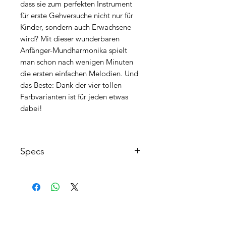
dass sie zum perfekten Instrument
für erste Gehversuche nicht nur für
Kinder, sondern auch Erwachsene
wird? Mit dieser wunderbaren
Anfänger-Mundharmonika spielt
man schon nach wenigen Minuten
die ersten einfachen Melodien. Und
das Beste: Dank der vier tollen
Farbvarianten ist für jeden etwas
dabei!
Specs
Stimmplatten: Messing, 0,9 mm
Stimmplatten Oberfläche: Messing
Stimmzungen: 8, Messing
Kanzellenkörper:
AGB's
schwarz/blau/gelb/pink
FAQ
Kanzellenkörper Oberfläche: