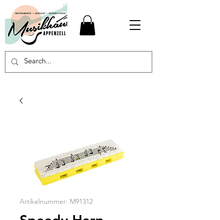
Artikelnummer: M91312
Speedy Harp -