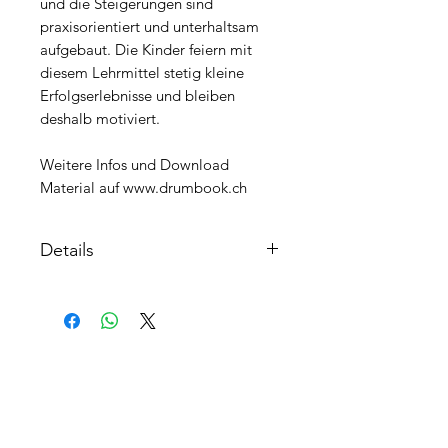
und die Steigerungen sind
praxisorientiert und unterhaltsam
aufgebaut. Die Kinder feiern mit
diesem Lehrmittel stetig kleine
Erfolgserlebnisse und bleiben
deshalb motiviert.
Weitere Infos und Download
Material auf www.drumbook.ch
Details
Fadenbindung
Mai 2023
DrumBook Verlag
Seitenzahl: 122
AGB's
Maße (L/B/H): 31 /23,5 cm
FAQ
Gewicht: 276 g
Sprache: Deutsch
Kontakt
ISMN: 979-0-000-00262-3