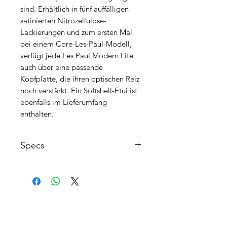
sind. Erhältlich in fünf auffälligen
satinierten Nitrozellulose-
Lackierungen und zum ersten Mal
bei einem Core-Les-Paul-Modell,
verfügt jede Les Paul Modern Lite
auch über eine passende
Kopfplatte, die ihren optischen Reiz
noch verstärkt. Ein Softshell-Etui ist
ebenfalls im Lieferumfang
enthalten.
Specs
Bauart: Solid Body
Korpusform: Single Cut
Korpusmaterial: Mahagoni
Halsmaterial: Mahagoni
AGB's
Halsprofil: Slim Taper
FAQ
Griffbrett: Indian Rosewood