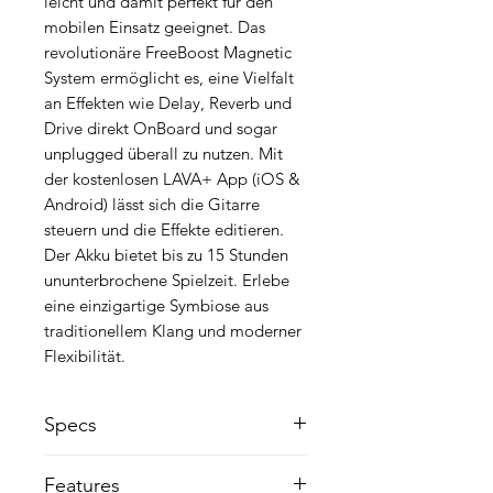
leicht und damit perfekt für den
mobilen Einsatz geeignet. Das
revolutionäre FreeBoost Magnetic
System ermöglicht es, eine Vielfalt
an Effekten wie Delay, Reverb und
Drive direkt OnBoard und sogar
unplugged überall zu nutzen. Mit
der kostenlosen LAVA+ App (iOS &
Android) lässt sich die Gitarre
steuern und die Effekte editieren.
Der Akku bietet bis zu 15 Stunden
ununterbrochene Spielzeit. Erlebe
eine einzigartige Symbiose aus
traditionellem Klang und moderner
Flexibilität.
Specs
Decke:
Fichte (massiv)
Features
Boden:
HPL