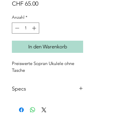
Preis
CHF 65.00
Anzahl
*
In den Warenkorb
Preiswerte Sopran Ukulele ohne
Tasche
Specs
Bauform : Sopran
Decke : Mahagoni laminiert
Boden : Mahagoni laminiert
Zargen : Mahagoni laminiert
AGB's
Griffbrett : Nussbaum
FAQ
Mensur : 350mm