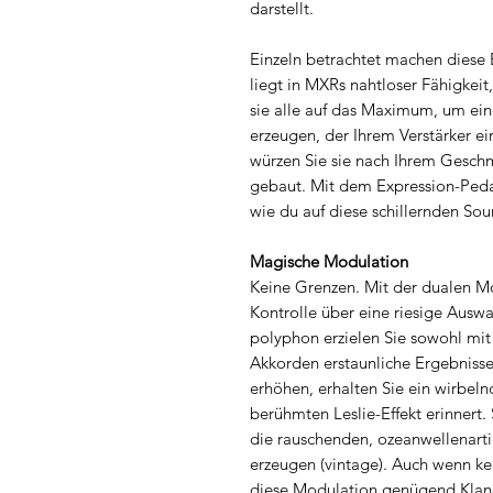
darstellt.
Einzeln betrachtet machen diese
liegt in MXRs nahtloser Fähigkeit
sie alle auf das Maximum, um eine
erzeugen, der Ihrem Verstärker ei
würzen Sie sie nach Ihrem Gesch
gebaut. Mit dem Expression-Pedal
wie du auf diese schillernden Sou
Magische Modulation
Keine Grenzen. Mit der dualen Mo
Kontrolle über eine riesige Auswa
polyphon erzielen Sie sowohl mi
Akkorden erstaunliche Ergebnisse
erhöhen, erhalten Sie ein wirbel
berühmten Leslie-Effekt erinnert.
die rauschenden, ozeanwellenart
erzeugen (vintage). Auch wenn kei
diese Modulation genügend Klang