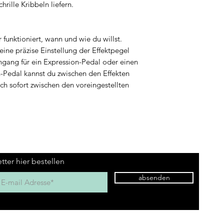
rille Kribbeln liefern.
r funktioniert, wann und wie du willst.
ne präzise Einstellung der Effektpegel
ingang für ein Expression-Pedal oder einen
-Pedal kannst du zwischen den Effekten
h sofort zwischen den voreingestellten
tter hier bestellen
absenden
Hauptsitz Rehetobel
Kontak