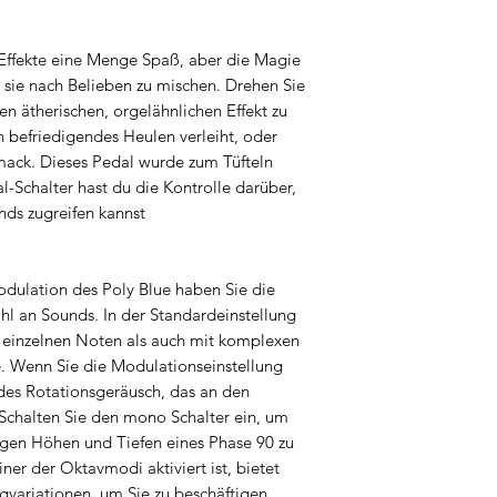
 Effekte eine Menge Spaß, aber die Magie
, sie nach Belieben zu mischen. Drehen Sie
n ätherischen, orgelähnlichen Effekt zu
n befriedigendes Heulen verleiht, oder
mack. Dieses Pedal wurde zum Tüfteln
-Schalter hast du die Kontrolle darüber,
nds zugreifen kannst
dulation des Poly Blue haben Sie die
hl an Sounds. In der Standardeinstellung
t einzelnen Noten als auch mit komplexen
. Wenn Sie die Modulationseinstellung
ndes Rotationsgeräusch, das an den
 Schalten Sie den mono Schalter ein, um
igen Höhen und Tiefen eines Phase 90 zu
ner der Oktavmodi aktiviert ist, bietet
variationen, um Sie zu beschäftigen.