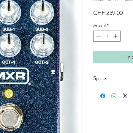
Prei
CHF 259.00
Anzahl
*
In
Specs
Modell-Name: MXR
Eingangsimpeda
Ausgangsimpedan
Maximaler Eingan
Grundrauschen: -
Stromaufnahme: 
Stromversorgung: