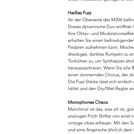
Heißes Fuzz
An der Oberseite des M306 befind
Dieses dynamische Duo eröffnet 
Ihre Oktav- und Modulationseffek
erhalten Sie einen befriedigenden
Pedalen aufnehmen kann. Mischen
dreckiges, dunkles Rumpeln zu e
Tonhöhen zu, um Synthesizer-ähnl
herauszuschreien. Wenn Sie alle
einen donnernden Chorus, der die
Die Fuzz-Stärke lässt sich einfac
hältst und den Dry/Wet-Regler ein
Monophones Chaos
Manchmal ist das, was alt ist, g
analogen Pitch Shifter von einst 
vintage vibes erfreuen. Mit den 
und eine Ansprache ähnlich dem