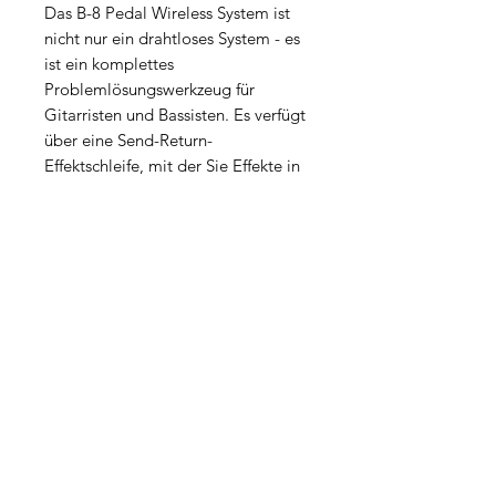
Das B-8 Pedal Wireless System ist
nicht nur ein drahtloses System - es
ist ein komplettes
Problemlösungswerkzeug für
Gitarristen und Bassisten. Es verfügt
über eine Send-Return-
Effektschleife, mit der Sie Effekte in
Ihre Signalkette einfügen und das
gepufferte Ausgangssignal an einen
Verstärker senden oder zu einem
symmetrischen Signal für ein
Mischpult mischen können. Diese
Vielseitigkeit eröffnet eine Welt
voller kreativer Möglichkeiten, mit
denen Sie neue Sounds erforschen
und Ihre Performance an jedes
Setup anpassen können.