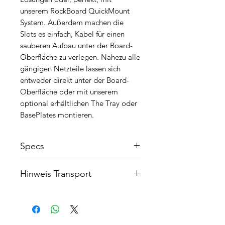
unserem RockBoard QuickMount
System. Außerdem machen die
Slots es einfach, Kabel für einen
sauberen Aufbau unter der Board-
Oberfläche zu verlegen. Nahezu alle
gängigen Netzteile lassen sich
entweder direkt unter der Board-
Oberfläche oder mit unserem
optional erhältlichen The Tray oder
BasePlates montieren.
Specs
Pedalboard für Effektgeräte
Hinweis Transport
für ca. 4 bis 7 Effektpedale (je nach
Größe)
Auch wenn die Rockboard Flight
verwindungssteife und leichte
Cases robust gebaut sind und
Aluminium-Konstruktion
Transporte im Kofferraum eines Autos
Slot Design für einfache Pedal-
oder im Tourbus problemlos