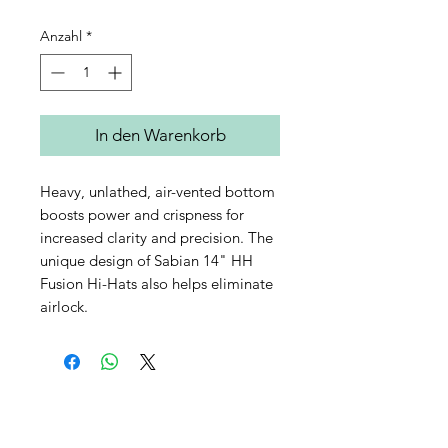
Anzahl
*
In den Warenkorb
Heavy, unlathed, air-vented bottom
boosts power and crispness for
increased clarity and precision. The
unique design of Sabian 14" HH
Fusion Hi-Hats also helps eliminate
airlock.
AGB's
FAQ