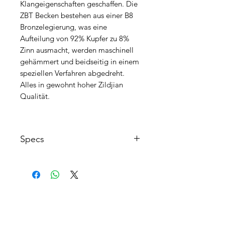
Klangeigenschaften geschaffen. Die
ZBT Becken bestehen aus einer B8
Bronzelegierung, was eine
Aufteilung von 92% Kupfer zu 8%
Zinn ausmacht, werden maschinell
gehämmert und beidseitig in einem
speziellen Verfahren abgedreht.
Alles in gewohnt hoher Zildjian
Qualität.
Specs
Größe: 10"
Legierung: 92% Kupfer, 8% Zinn
maschinengehämmert
(handkontrolliert)
AGB's
Sound: hell, schnell und
FAQ
schneidend; das ideale erste
Splash
Kontakt