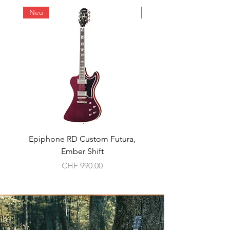
Neu
Neu
Epiphone RD Custom Futura,
Heritage Ascent+ Colle
Ember Shift
Preis
CHF 990.00