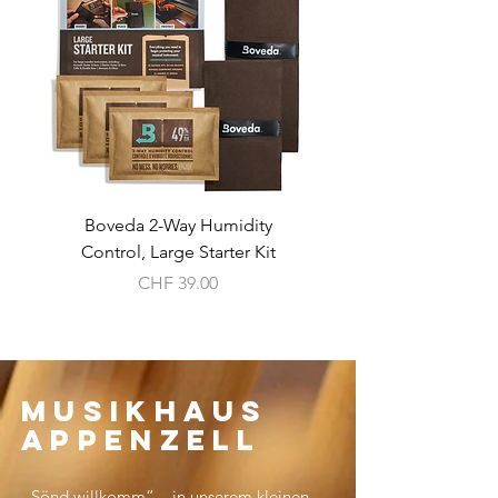
Boveda 2-Way Humidity
Radial Pro 48 - Aktive
Control, Large Starter Kit
Preis
CHF 39.00
MUSIKHAUS
Appenzell
„Sönd willkomm“ – in unserem kleinen