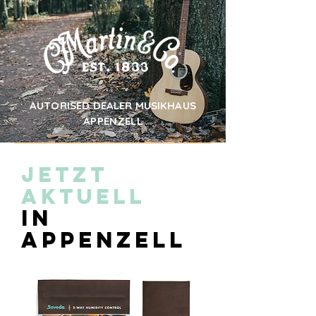
AUTORISED DEALER MUSIKHAUS
APPENZELL
jetzt
AKTUELL
in
appenzell