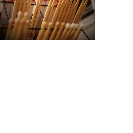
AGB's
FAQ
Kontakt
Filiale Appenzell
Gaiserstrasse 21 - 9050 Appenzell
Öffnungszeiten Appenzell
Dienstag-Freitag:
14.00 - 18.30
Samstag:
10.00 - 12.00
,
13.00 - 16.00
Hauptsitz Rehetobel